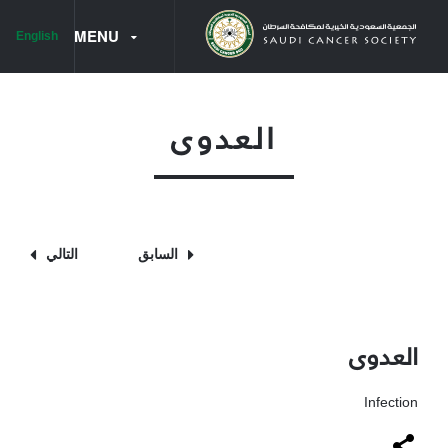
MENU
English
الرئيسية
العدوى
قائمة الكتب المترجمة
أنواع السرطان
سرطان البروستاتا
السابق
التالي
سرطان البنكرياس
سرطان المبايض
العدوى
سرطان الورم النقوي المتعدد
سرطان الكلى
Infection
سرطان المريء